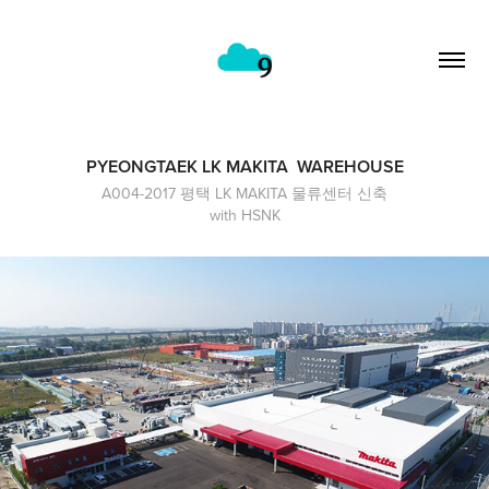
PYEONGTAEK LK MAKITA  WAREHOUSE
A004-2017 평택 LK MAKITA 물류센터 신축
with HSNK